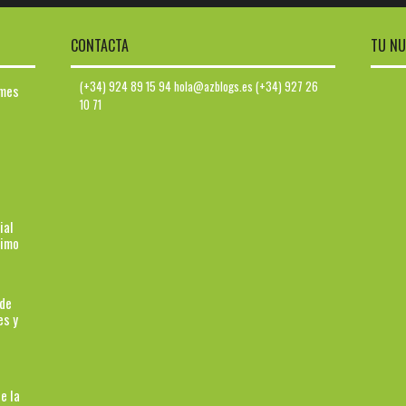
CONTACTA
TU NU
(+34) 924 89 15 94 hola@azblogs.es (+34) 927 26
ymes
10 71
ial
ximo
 de
es y
e la