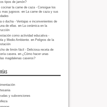
ntos tipos de jamón?
cocinar la carne de caza - Consigue los
s mas jugosos.
en
La carne de caza y sus
edades
a o ducha - Ventajas e inconvenientes de
una de ellas.
en
La cerámica en la
rucción
estación como actividad educativa -
la y Medio Ambiente.
en
Peligros de la
estación
ho de limón fácil - Deliciosa receta de
tería casera.
en
¿Cómo hacer unas
llas magdalenas caseros?
RÍAS
imentación
tesania
yudas y subvenciones
lleza
ompras