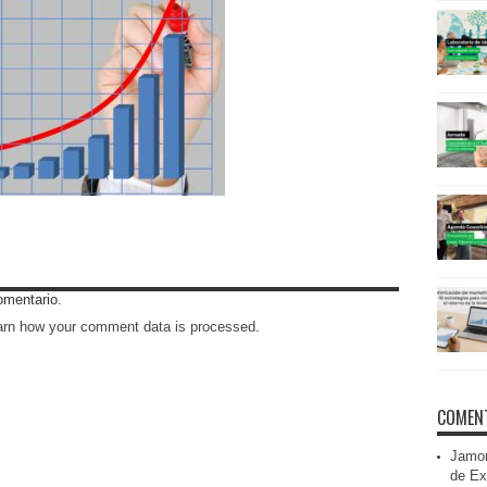
omentario.
arn how your comment data is processed
.
COMENT
Jamon
de Ex