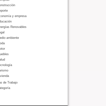
onstrucción
eporte
conomía y empresa
ducación
nergías Renovables
gal
edio ambiente
oda
otor
uebles
alud
ecnología
urismo
vienda
as de Trabajo
ategoría