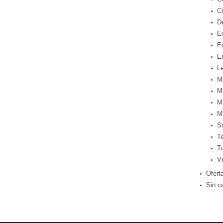
C
D
E
E
E
Le
M
M
M
M
S
T
T
Vi
Ofert
Sin c