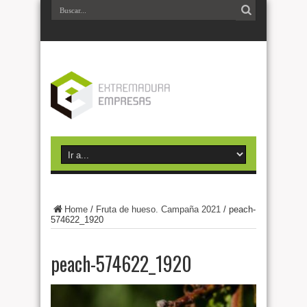
Home
/
Fruta de hueso. Campaña 2021
/
peach-
574622_1920
peach-574622_1920