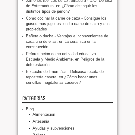
Jamones Ibéricos de Extremadura - D.O. Dehesa
de Extremadura.
en
¿Cómo distinguir los
distintos tipos de jamón?
Como cocinar la carne de caza - Consigue los
guisos mas jugosos.
en
La carne de caza y sus
propiedades
Bañera o ducha - Ventajas e inconvenientes de
cada una de ellas.
en
La cerámica en la
construcción
Reforestación como actividad educativa -
Escuela y Medio Ambiente.
en
Peligros de la
deforestación
Bizcocho de limón fácil - Deliciosa receta de
repostería casera.
en
¿Cómo hacer unas
sencillas magdalenas caseros?
CATEGORÍAS
Blog
Alimentación
Artesania
Ayudas y subvenciones