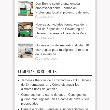
Don Benito celebra una jornada
empresarial sobre Formación
Profesional Dual el próximo 5 de junio
3 junio, 2026
Nuevas actividades formativas de la
Red de Espacios de Coworking en
Llerena, Cáceres y Losar de la Vera
3 junio, 2026
Optimización del marketing digital: 10
estrategias para multiplicar el retorno
de la inversión
27 mayo, 2026
COMENTARIOS RECIENTES
Jamones Ibéricos de Extremadura - D.O. Dehesa
de Extremadura.
en
¿Cómo distinguir los
distintos tipos de jamón?
Como cocinar la carne de caza - Consigue los
guisos mas jugosos.
en
La carne de caza y sus
propiedades
Bañera o ducha - Ventajas e inconvenientes de